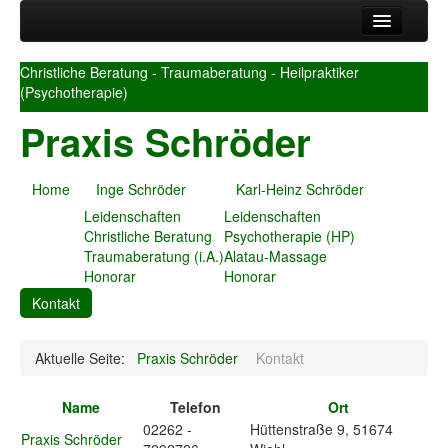
Home
Christliche Beratung - Traumaberatung - Heilpraktiker
Inge Schröder
(Psychotherapie)
Leidenschaften
Praxis Schröder
Christliche Beratung
Traumaberatung (i.A.)
Honorar
Home
Inge Schröder
Karl-Heinz Schröder
Karl-Heinz Schröder
Leidenschaften
Leidenschaften
Leidenschaften
Christliche Beratung
Psychotherapie (HP)
Psychotherapie (HP)
Traumaberatung (i.A.)
Alatau-Massage
Alatau-Massage
Honorar
Honorar
Honorar
Kontakt
Kontakt
Aktuelle Seite:
Praxis Schröder
Kontakt
Name
Telefon
Ort
02262 -
Hüttenstraße 9, 51674
Praxis Schröder